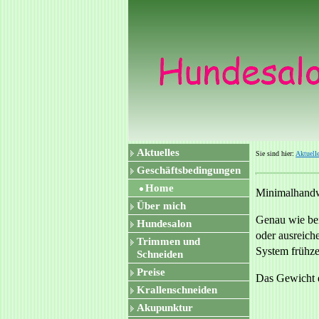
Aktuelles
Sie sind hier:
Aktuell
Geschäftsbedingungen
Home
Minimalhandw
Über mich
Genau wie bei
Hundesalon
oder ausreich
Trimmen und
System frühze
Schneiden
Preise
Das Gewicht d
Krallenschneiden
Akupunktur